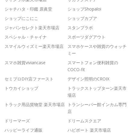
シャチハタ・印鑑 原眞堂
ショップShopaloi
ショップにこにこ
ショップカプア
ジャパンセレクト楽天市場店
スタンプラボ
スペシャル・チャイナ
スポーツダグアウト
スマイルウィズミー楽天市場店
スマホケースや雑貨のウォッチ
ミー
スマホ雑貨viviancase
スマートフォン便利雑貨の
COCO-fit
セミプロDIY店ファースト
デザイン照明のCROIX
トウカイショップ
トラックストップターン楽天市
場店
トラック用品貨物堂 楽天市場店
トランシーバー館インカム専門
店
ドリーマーズ
ドリームスクエア
ハッピーライフ通販
ハピポート 楽天市場店