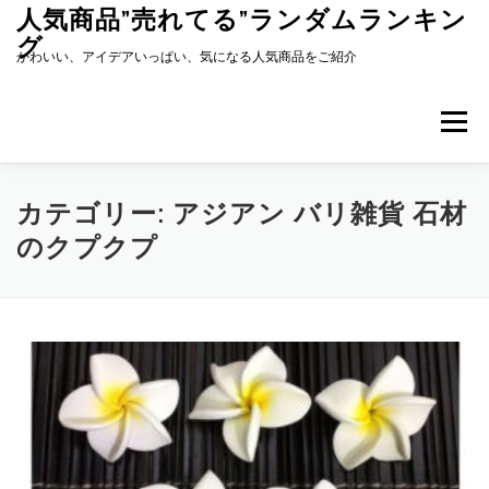
コ
人気商品”売れてる”ランダムランキン
ン
グ
テ
かわいい、アイデアいっぱい、気になる人気商品をご紹介
ン
ツ
へ
メニュー
ス
キ
ッ
プ
カテゴリー:
アジアン バリ雑貨 石材
のクプクプ