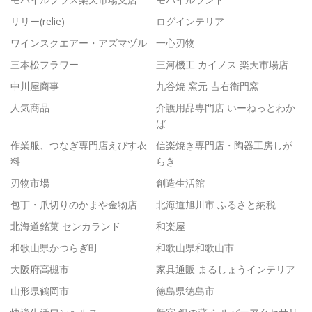
リリー(relie)
ログインテリア
ワインスクエアー・アズマヅル
一心刃物
三本松フラワー
三河機工 カイノス 楽天市場店
中川屋商事
九谷焼 窯元 吉右衛門窯
人気商品
介護用品専門店 いーねっとわか
ば
作業服、つなぎ専門店えびす衣
信楽焼き専門店・陶器工房しが
料
らき
刃物市場
創造生活館
包丁・爪切りのかまや金物店
北海道旭川市 ふるさと納税
北海道銘菓 センカランド
和楽屋
和歌山県かつらぎ町
和歌山県和歌山市
大阪府高槻市
家具通販 まるしょうインテリア
山形県鶴岡市
徳島県徳島市