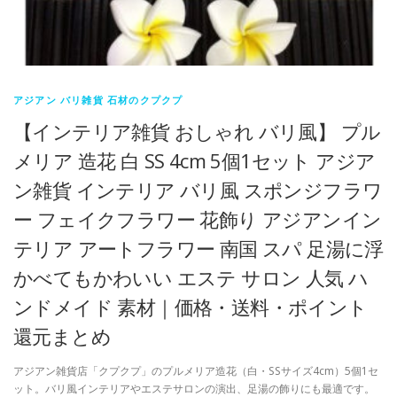
アジアン バリ雑貨 石材のクプクプ
【インテリア雑貨 おしゃれ バリ風】 プル
メリア 造花 白 SS 4cm 5個1セット アジア
ン雑貨 インテリア バリ風 スポンジフラワ
ー フェイクフラワー 花飾り アジアンイン
テリア アートフラワー 南国 スパ 足湯に浮
かべてもかわいい エステ サロン 人気 ハ
ンドメイド 素材｜価格・送料・ポイント
還元まとめ
アジアン雑貨店「クプクプ」のプルメリア造花（白・SSサイズ4cm）5個1セ
ット。バリ風インテリアやエステサロンの演出、足湯の飾りにも最適です。