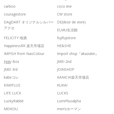
carboo
coco iine
couragestore
CW store
DAgDART オリジナルシルバー
DE(desir de vivre)
アクセ
ELMU生活館
FELICITY 地酒
fujifujistore
HappinessRK 楽天市場店
HE&SHE
IMPISH from NaoColour
Import shop『akazukin』
Jiggy Box
JMEI 2nd
JMEI 3rd
JOINSHOP
kabeコレ
KANICHI楽天市場店
KIMIPLUS
KUKAI
LIFE LUCK
LUCKS
LuckyRabbit
LumiPlusalpha
MEIKOU
men’sホーマン