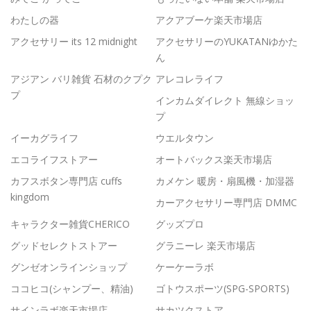
わたしの器
アクアブーケ楽天市場店
アクセサリー its 12 midnight
アクセサリーのYUKATANゆかた
ん
アジアン バリ雑貨 石材のクプク
アレコレライフ
プ
インカムダイレクト 無線ショッ
プ
イーカグライフ
ウエルタウン
エコライフストアー
オートバックス楽天市場店
カフスボタン専門店 cuffs
カメケン 暖房・扇風機・加湿器
kingdom
カーアクセサリー専門店 DMMC
キャラクター雑貨CHERICO
グッズプロ
グッドセレクトストアー
グラニーレ 楽天市場店
グンゼオンラインショップ
ケーケーラボ
ココヒコ(シャンプー、精油)
ゴトウスポーツ(SPG-SPORTS)
サインラボ楽天市場店
サカツクストア