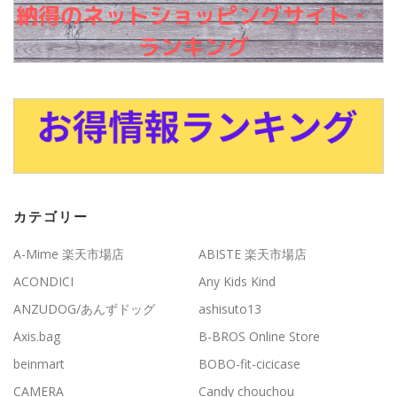
カテゴリー
A-Mime 楽天市場店
ABISTE 楽天市場店
ACONDICI
Any Kids Kind
ANZUDOG/あんずドッグ
ashisuto13
Axis.bag
B-BROS Online Store
beinmart
BOBO-fit-cicicase
CAMERA
Candy chouchou