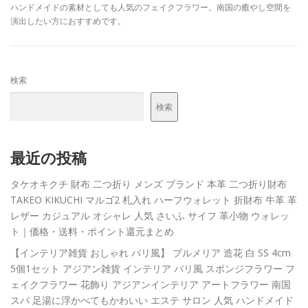
ハンドメイドの素材としても人気のフェイクフラワー。南国の癒やし空間を
演出したい方におすすめです。
検索
検索
最近の投稿
タケオキクチ 財布 二つ折り メンズ ブランド 本革 二つ折り財布
TAKEO KIKUCHI マルゴ2 札入れ ハーフウォレット 折財布 牛革 革
レザー カジュアル オシャレ 人気 さいふ サイフ 革小物 ウォレッ
ト｜価格・送料・ポイント還元まとめ
【インテリア雑貨 おしゃれ バリ風】 プルメリア 造花 白 SS 4cm
5個1セット アジアン雑貨 インテリア バリ風 スポンジフラワー フ
ェイクフラワー 花飾り アジアンインテリア アートフラワー 南国
スパ 足湯に浮かべてもかわいい エステ サロン 人気 ハンドメイド