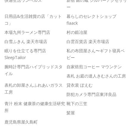
快適生活ワンヘルス
新宿 銀の蔵 シルバーアクセサリ
ー
日用品&生活雑貨の店「カット
暮らしのセレクトショップ
コ」
flaack
本場九州ラーメン専門店
村の鍛冶屋
白雪ふきん 楽天市場店
白雲百貨店 楽天市場店
眠りを仕立てる専門店
私の布団屋さん〜ギフト寝具ベ
SleepTailor
ビー
腕時計専門店ハイブリッドスタ
自家焙煎コーヒー マウンテン
イル
表札 お庭の達人きむさんの工房
表札の卸屋さんふれあいガラス
貸衣裳 ぽえむ
工房
防犯カメラ専門店東洋良品
青汁 粉末 健康茶の健康生活研究
靴下の三笠
所
髪屋
鹿児島県屋久島町