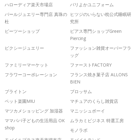
ハローディア楽天市場店
バリよかユニフォーム
パールジュエリー専門店 真珠の
ヒツジのいらない枕公式睡眠研
杜
究所
ビーツーショップ
ピアス専門ショップGreen
Piercing
ピクシージュエリー
ファッション雑貨オーバーフラ
ッグ
ファミリーマーケット
ファーストFACTORY
フラワーコーポレーション
フランス焼き菓子店 ALLONS
BIEN
ブライトン
ブロッサム
ペット楽園MIU
マチュアのくらし雑貨店
マツカメショッピング 加湿器
マニッシュボーイ
ママパパ子どもの生活用品 OK
ムラカミビジネス 特選工房
shop
モノラボ
モバイルプラス楽天市場支店
モバイルランド