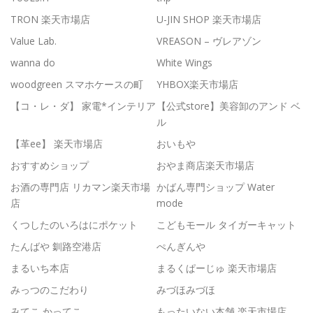
TRON 楽天市場店
U-JIN SHOP 楽天市場店
Value Lab.
VREASON – ヴレアゾン
wanna do
White Wings
woodgreen スマホケースの町
YHBOX楽天市場店
【コ・レ・ダ】 家電*インテリア
【公式store】美容卸のアンド ベ
ル
【革ee】 楽天市場店
おいもや
おすすめショップ
おやま商店楽天市場店
お酒の専門店 リカマン楽天市場
かばん専門ショップ Water
店
mode
くつしたのいろはにポケット
こどもモール タイガーキャット
たんばや 釧路空港店
ぺんぎんや
まるいち本店
まるくぱーじゅ 楽天市場店
みっつのこだわり
みづほみづほ
みてこ かってこ
もったいない本舗 楽天市場店