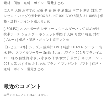
素材｜価格・送料・ポイント還元まとめ
にんき 人気 おすすめ 定番 冬 春 孫 冬 新生活 ギフト 寒さ 対策 プ
レゼント ハクゾウ安針BOX 3.5L HZ-001 NYO 5個入 3118053｜価
格・送料・ポイント還元まとめ
[LEOLEO] スマホポーチ レディース ショルダーバッグ 斜めがけ
携帯ポーチ ショルダー ポシェット手提げ 人気 可愛い 軽量 財布
(ブルー)｜価格・送料・ポイント還元まとめ
【レビュー4件】シチズン 腕時計 Q&Q 時計 CITIZEN ソーラー 防
水 軽い スマイルソーラー Smile Solar ホワイト 002 サフランイエ
ロー 軽め 個性的 小さい 小さめ 子供 女の子 男の子 キッズ RP29-
008 人気 おすすめ おしゃれ ブランド プレゼント ギフト｜価格・
送料・ポイント還元まとめ
最近のコメント
表示できるコメントはありません。