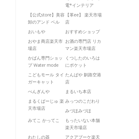
電*インテリア
【公式store】美容
【革ee】 楽天市場
卸のアンド ベル
店
おいもや
おすすめショップ
おやま商店楽天市
お酒の専門店 リカ
場店
マン楽天市場店
かばん専門ショッ
くつしたのいろは
プ Water mode
にポケット
こどもモール タイ
たんばや 釧路空港
ガーキャット
店
ぺんぎんや
まるいち本店
まるくぱーじゅ 楽
みっつのこだわり
天市場店
みづほみづほ
みてこ かってこ
もったいない本舗
楽天市場店
わたしの器
アクアブーケ楽天