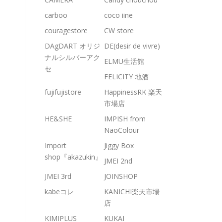
carboo
coco iine
couragestore
CW store
DAgDART オリジ
DE(desir de vivre)
ナルシルバーアク
ELMU生活館
セ
FELICITY 地酒
fujifujistore
HappinessRK 楽天
市場店
HE&SHE
IMPISH from
NaoColour
Import
Jiggy Box
shop『akazukin』
JMEI 2nd
JMEI 3rd
JOINSHOP
kabeコレ
KANICHI楽天市場
店
KIMIPLUS
KUKAI