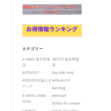
カテゴリー
A-Mime 楽天市場
ABISTE 楽天市場
店
店
ACONDICI
Any Kids Kind
ANZUDOG/あんず
ashisuto13
ドッグ
Axis.bag
B-BROS Online
beinmart
Store
BOBO-fit-cicicase
CAMERA
Candy chouchou