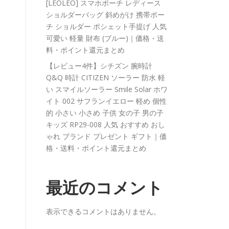
[LEOLEO] スマホポーチ レディース
ショルダーバッグ 斜めがけ 携帯ポー
チ ショルダー ポシェット手提げ 人気
可愛い 軽量 財布 (ブルー)｜価格・送
料・ポイント還元まとめ
【レビュー4件】シチズン 腕時計
Q&Q 時計 CITIZEN ソーラー 防水 軽
い スマイルソーラー Smile Solar ホワ
イト 002 サフランイエロー 軽め 個性
的 小さい 小さめ 子供 女の子 男の子
キッズ RP29-008 人気 おすすめ おし
ゃれ ブランド プレゼント ギフト｜価
格・送料・ポイント還元まとめ
最近のコメント
表示できるコメントはありません。