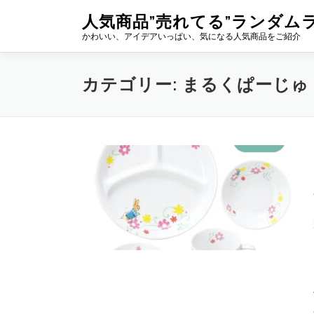
コ
人気商品”売れてる”ランダム
ン
かわいい、アイデアいっぱい、気になる人気商品をご紹介
テ
ン
ツ
カテゴリー:
まるくぱーじゅ
へ
ス
キ
ッ
プ