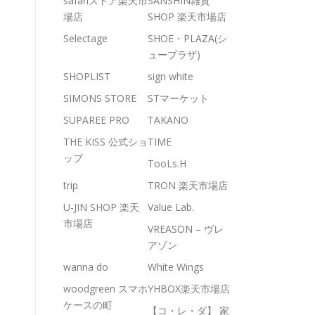
safariストア楽天市
SANSHIN雑貨
場店
SHOP 楽天市場店
Selectage
SHOE・PLAZA(シ
ュープラザ)
SHOPLIST
sign white
SIMONS STORE
STマーケット
SUPAREE PRO
TAKANO
THE KISS 公式ショ
TIME
ップ
TooLs.H
trip
TRON 楽天市場店
U-JIN SHOP 楽天
Value Lab.
市場店
VREASON – ヴレ
アゾン
wanna do
White Wings
woodgreen スマホ
YHBOX楽天市場店
ケースの町
【コ・レ・ダ】 家