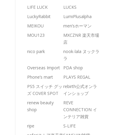
LIFE LUCK
LUCKS
LuckyRabbit
LumiPlusalpha
MEIKOU
men’sホーマン
MOU123
MXCZNR 楽天市場
店
nico park
nook-lala ヌックラ
ラ
Overseas Import
PDA shop
Phone’s mart
PLAYS REGAL
PS5 スイッチ グッ
rebirth公式オンラ
ズ COVER SPOT
インショップ
renew beauty
REVE
shop
CONNECTION イ
ンテリア雑貨
ripe
S-LIFE