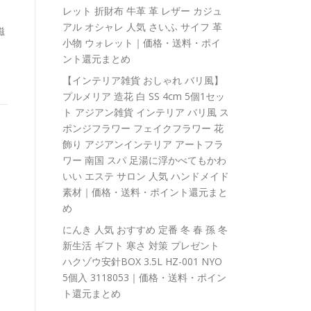
レット 折財布 牛革 革 レザー カジュ
アル オシャレ 人気 さいふ サイフ 革
磁
小物 ウォレット｜価格・送料・ポイ
ント還元まとめ
【インテリア雑貨 おしゃれ バリ風】
プルメリア 造花 白 SS 4cm 5個1セッ
ト アジアン雑貨 インテリア バリ風 ス
ポンジフラワー フェイクフラワー 花
飾り アジアンインテリア アートフラ
ワー 南国 スパ 足湯に浮かべてもかわ
いい エステ サロン 人気 ハンドメイド
素材｜価格・送料・ポイント還元まと
め
にんき 人気 おすすめ 定番 冬 春 孫 冬
新生活 ギフト 寒さ 対策 プレゼント
ハクゾウ安針BOX 3.5L HZ-001 NYO
5個入 3118053｜価格・送料・ポイン
ト還元まとめ