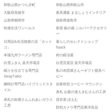
和歌山県かつらぎ町
和歌山県和歌山市
大阪府高槻市
家具通販 まるしょうインテリア
山形県鶴岡市
徳島県徳島市
快適生活ワンヘルス
新宿 銀の蔵 シルバーアクセサリ
ー
日用品&生活雑貨の店「カット
暮らしのセレクトショップ
コ」
flaack
本場九州ラーメン専門店
村の鍛冶屋
白雪ふきん 楽天市場店
白雲百貨店 楽天市場店
眠りを仕立てる専門店
私の布団屋さん〜ギフト寝具ベ
SleepTailor
ビー
腕時計専門店ハイブリッドスタ
自家焙煎コーヒー マウンテン
イル
表札 お庭の達人きむさんの工房
表札の卸屋さんふれあいガラス
貸衣裳 ぽえむ
工房
防犯カメラ専門店東洋良品