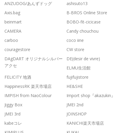
ANZUDOG/あんずドッグ
ashisuto13
Axis.bag
B-BROS Online Store
beinmart
BOBO-fit-cicicase
CAMERA
Candy chouchou
carboo
coco iine
couragestore
CW store
DAgDART オリジナルシルバー
DE(desir de vivre)
アクセ
ELMU生活館
FELICITY 地酒
fujifujistore
HappinessRK 楽天市場店
HE&SHE
IMPISH from NaoColour
Import shop『akazukin』
Jiggy Box
JMEI 2nd
JMEI 3rd
JOINSHOP
kabeコレ
KANICHI楽天市場店
KIMIPLUS
KUKAI