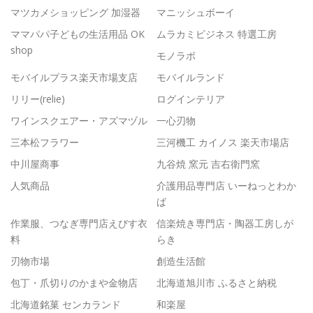
マツカメショッピング 加湿器
マニッシュボーイ
ママパパ子どもの生活用品 OK
ムラカミビジネス 特選工房
shop
モノラボ
モバイルプラス楽天市場支店
モバイルランド
リリー(relie)
ログインテリア
ワインスクエアー・アズマヅル
一心刃物
三本松フラワー
三河機工 カイノス 楽天市場店
中川屋商事
九谷焼 窯元 吉右衛門窯
人気商品
介護用品専門店 いーねっとわか
ば
作業服、つなぎ専門店えびす衣
信楽焼き専門店・陶器工房しが
料
らき
刃物市場
創造生活館
包丁・爪切りのかまや金物店
北海道旭川市 ふるさと納税
北海道銘菓 センカランド
和楽屋