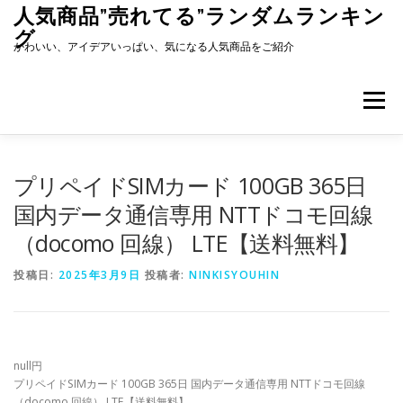
コ
人気商品”売れてる”ランダムランキン
ン
グ
テ
かわいい、アイデアいっぱい、気になる人気商品をご紹介
ン
ツ
へ
メニュー
ス
キ
ッ
プ
プリペイドSIMカード 100GB 365日
国内データ通信専用 NTTドコモ回線
（docomo 回線） LTE【送料無料】
投稿日:
2025年3月9日
投稿者:
NINKISYOUHIN
null円
プリペイドSIMカード 100GB 365日 国内データ通信専用 NTTドコモ回線
（docomo 回線） LTE【送料無料】