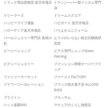
トラック用品貨物堂 楽天市場店
トランシーバー館インカム専門
店
ドリーマーズ
ドリームスクエア
ハッピーライフ通販
ハピポート 楽天市場店
ハローディア楽天市場店
バリよかユニフォーム
パールジュエリー専門店 真珠の
ヒツジのいらない枕公式睡眠研
杜
究所
ビーツーショップ
ピアス専門ショップGreen
Piercing
ピクシージュエリー
ファッション雑貨オーバーフラ
ッグ
ファミリーマーケット
ファーストFACTORY
フラワーコーポレーション
フランス焼き菓子店 ALLONS
BIEN
ブライトン
ブロッサム
ペット楽園MIU
マチュアのくらし雑貨店