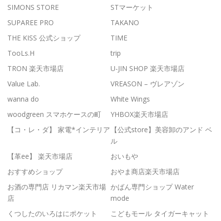
SIMONS STORE
STマーケット
SUPAREE PRO
TAKANO
THE KISS 公式ショップ
TIME
TooLs.H
trip
TRON 楽天市場店
U-JIN SHOP 楽天市場店
Value Lab.
VREASON – ヴレアゾン
wanna do
White Wings
woodgreen スマホケースの町
YHBOX楽天市場店
【コ・レ・ダ】 家電*インテリア
【公式store】美容卸のアンド ベ
ル
【革ee】 楽天市場店
おいもや
おすすめショップ
おやま商店楽天市場店
お酒の専門店 リカマン楽天市場
かばん専門ショップ Water
店
mode
くつしたのいろはにポケット
こどもモール タイガーキャット