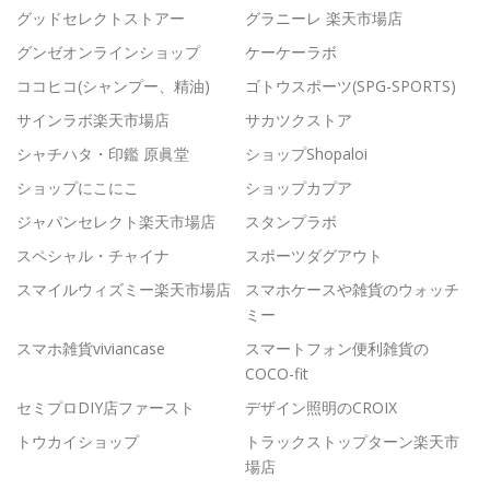
グッドセレクトストアー
グラニーレ 楽天市場店
グンゼオンラインショップ
ケーケーラボ
ココヒコ(シャンプー、精油)
ゴトウスポーツ(SPG-SPORTS)
サインラボ楽天市場店
サカツクストア
シャチハタ・印鑑 原眞堂
ショップShopaloi
ショップにこにこ
ショップカプア
ジャパンセレクト楽天市場店
スタンプラボ
スペシャル・チャイナ
スポーツダグアウト
スマイルウィズミー楽天市場店
スマホケースや雑貨のウォッチ
ミー
スマホ雑貨viviancase
スマートフォン便利雑貨の
COCO-fit
セミプロDIY店ファースト
デザイン照明のCROIX
トウカイショップ
トラックストップターン楽天市
場店