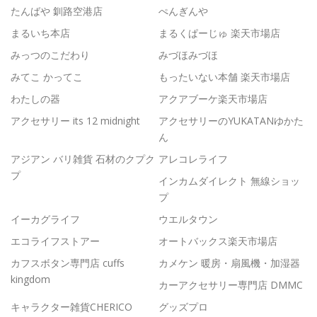
たんばや 釧路空港店
ぺんぎんや
まるいち本店
まるくぱーじゅ 楽天市場店
みっつのこだわり
みづほみづほ
みてこ かってこ
もったいない本舗 楽天市場店
わたしの器
アクアブーケ楽天市場店
アクセサリー its 12 midnight
アクセサリーのYUKATANゆかた
ん
アジアン バリ雑貨 石材のクプク
アレコレライフ
プ
インカムダイレクト 無線ショッ
プ
イーカグライフ
ウエルタウン
エコライフストアー
オートバックス楽天市場店
カフスボタン専門店 cuffs
カメケン 暖房・扇風機・加湿器
kingdom
カーアクセサリー専門店 DMMC
キャラクター雑貨CHERICO
グッズプロ