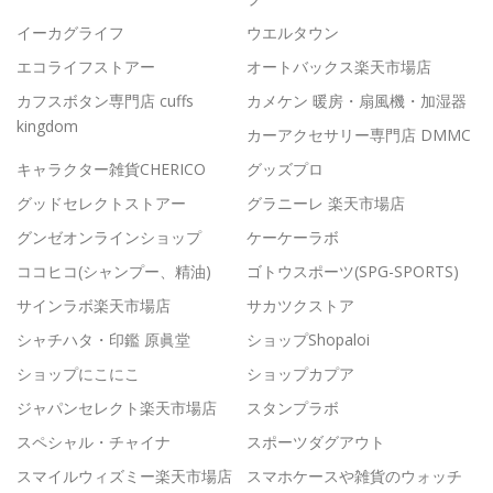
イーカグライフ
ウエルタウン
エコライフストアー
オートバックス楽天市場店
カフスボタン専門店 cuffs
カメケン 暖房・扇風機・加湿器
kingdom
カーアクセサリー専門店 DMMC
キャラクター雑貨CHERICO
グッズプロ
グッドセレクトストアー
グラニーレ 楽天市場店
グンゼオンラインショップ
ケーケーラボ
ココヒコ(シャンプー、精油)
ゴトウスポーツ(SPG-SPORTS)
サインラボ楽天市場店
サカツクストア
シャチハタ・印鑑 原眞堂
ショップShopaloi
ショップにこにこ
ショップカプア
ジャパンセレクト楽天市場店
スタンプラボ
スペシャル・チャイナ
スポーツダグアウト
スマイルウィズミー楽天市場店
スマホケースや雑貨のウォッチ