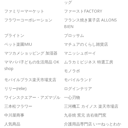
ッグ
ファミリーマーケット
ファーストFACTORY
フラワーコーポレーション
フランス焼き菓子店 ALLONS
BIEN
ブライトン
ブロッサム
ペット楽園MIU
マチュアのくらし雑貨店
マツカメショッピング 加湿器
マニッシュボーイ
ママパパ子どもの生活用品 OK
ムラカミビジネス 特選工房
shop
モノラボ
モバイルプラス楽天市場支店
モバイルランド
リリー(relie)
ログインテリア
ワインスクエアー・アズマヅル
一心刃物
三本松フラワー
三河機工 カイノス 楽天市場店
中川屋商事
九谷焼 窯元 吉右衛門窯
人気商品
介護用品専門店 いーねっとわか