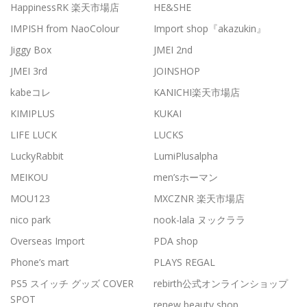
HappinessRK 楽天市場店
HE&SHE
IMPISH from NaoColour
Import shop『akazukin』
Jiggy Box
JMEI 2nd
JMEI 3rd
JOINSHOP
kabeコレ
KANICHI楽天市場店
KIMIPLUS
KUKAI
LIFE LUCK
LUCKS
LuckyRabbit
LumiPlusalpha
MEIKOU
men’sホーマン
MOU123
MXCZNR 楽天市場店
nico park
nook-lala ヌックララ
Overseas Import
PDA shop
Phone’s mart
PLAYS REGAL
PS5 スイッチ グッズ COVER
rebirth公式オンラインショップ
SPOT
renew beauty shop