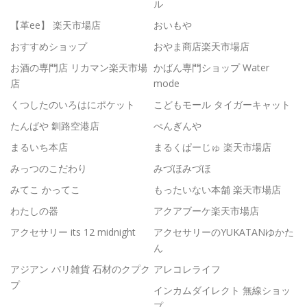
ル
【革ee】 楽天市場店
おいもや
おすすめショップ
おやま商店楽天市場店
お酒の専門店 リカマン楽天市場
かばん専門ショップ Water
店
mode
くつしたのいろはにポケット
こどもモール タイガーキャット
たんばや 釧路空港店
ぺんぎんや
まるいち本店
まるくぱーじゅ 楽天市場店
みっつのこだわり
みづほみづほ
みてこ かってこ
もったいない本舗 楽天市場店
わたしの器
アクアブーケ楽天市場店
アクセサリー its 12 midnight
アクセサリーのYUKATANゆかた
ん
アジアン バリ雑貨 石材のクプク
アレコレライフ
プ
インカムダイレクト 無線ショッ
プ