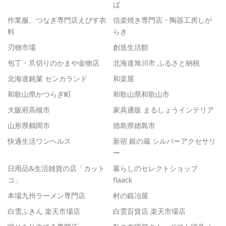
ば
作業服、つなぎ専門店えびす衣
信楽焼き専門店・陶器工房しが
料
らき
刃物市場
創造生活館
包丁・爪切りのかまや金物店
北海道旭川市 ふるさと納税
北海道銘菓 センカランド
和楽屋
和歌山県かつらぎ町
和歌山県和歌山市
大阪府高槻市
家具通販 まるしょうインテリア
山形県鶴岡市
徳島県徳島市
快適生活ワンヘルス
新宿 銀の蔵 シルバーアクセサリ
ー
日用品&生活雑貨の店「カット
暮らしのセレクトショップ
コ」
flaack
本場九州ラーメン専門店
村の鍛冶屋
白雪ふきん 楽天市場店
白雲百貨店 楽天市場店