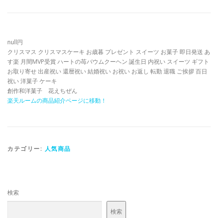
null円
クリスマス クリスマスケーキ お歳暮 プレゼント スイーツ お菓子 即日発送 あ
す楽 月間MVP受賞 ハートの苺バウムクーヘン 誕生日 内祝い スイーツ ギフト
お取り寄せ 出産祝い 還暦祝い 結婚祝い お祝い お返し 転勤 退職 ご挨拶 百日
祝い 洋菓子 ケーキ
創作和洋菓子 花えちぜん
楽天ルームの商品紹介ページに移動！
カテゴリー:
人気商品
検索
検索