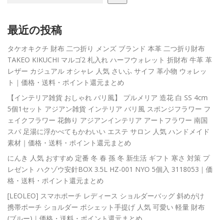
最近の投稿
タケオキクチ 財布 二つ折り メンズ ブランド 本革 二つ折り財布
TAKEO KIKUCHI マルゴ2 札入れ ハーフウォレット 折財布 牛革 革
レザー カジュアル オシャレ 人気 さいふ サイフ 革小物 ウォレッ
ト｜価格・送料・ポイント還元まとめ
【インテリア雑貨 おしゃれ バリ風】 プルメリア 造花 白 SS 4cm
5個1セット アジアン雑貨 インテリア バリ風 スポンジフラワー フ
ェイクフラワー 花飾り アジアンインテリア アートフラワー 南国
スパ 足湯に浮かべてもかわいい エステ サロン 人気 ハンドメイド
素材｜価格・送料・ポイント還元まとめ
にんき 人気 おすすめ 定番 冬 春 孫 冬 新生活 ギフト 寒さ 対策 プ
レゼント ハクゾウ安針BOX 3.5L HZ-001 NYO 5個入 3118053｜価
格・送料・ポイント還元まとめ
[LEOLEO] スマホポーチ レディース ショルダーバッグ 斜めがけ
携帯ポーチ ショルダー ポシェット手提げ 人気 可愛い 軽量 財布
(ブルー)｜価格・送料・ポイント還元まとめ