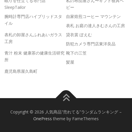
眠りを仕立てる専門店
私の布団屋さん〜ギフト寝具ベ
SleepTailor
ビー
腕時計専門店ハイブリッドスタ
自家焙煎コーヒー マウンテン
イル
表札 お庭の達人きむさんの工房
表札の卸屋さんふれあいガラス
貸衣裳 ぽえむ
工房
防犯カメラ専門店東洋良品
青汁 粉末 健康茶の健康生活研究
靴下の三笠
所
髪屋
鹿児島県屋久島町
Copyright © 2026 人気商品”売れてる”ランダムランキング
–
OnePress
theme by FameThemes