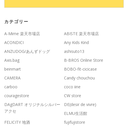
カテゴリー
A-Mime 楽天市場店
ABISTE 楽天市場店
ACONDICI
Any Kids Kind
ANZUDOG/あんずドッグ
ashisuto13
Axis.bag
B-BROS Online Store
beinmart
BOBO-fit-cicicase
CAMERA
Candy chouchou
carboo
coco iine
couragestore
CW store
DAgDART オリジナルシルバー
DE(desir de vivre)
アクセ
ELMU生活館
FELICITY 地酒
fujifujistore