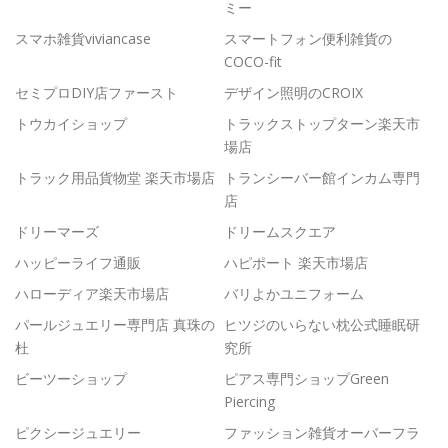
ミー
スマホ雑貨viviancase
スマートフォン便利雑貨の
COCO-fit
セミプロDIY店ファースト
デザイン照明のCROIX
トウカイショップ
トラックストップターン楽天市
場店
トラック用品貨物堂 楽天市場店
トランシーバー館インカム専門
店
ドリーマーズ
ドリームスクエア
ハッピーライフ通販
ハピポート 楽天市場店
ハローディア楽天市場店
バリよかユニフォーム
パールジュエリー専門店 真珠の
ヒツジのいらない枕公式睡眠研
杜
究所
ビーツーショップ
ピアス専門ショップGreen
Piercing
ピクシージュエリー
ファッション雑貨オーバーフラ