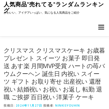
コ
人気商品”売れてる”ランダムランキン
ン
グ
テ
かわいい、アイデアいっぱい、気になる人気商品をご紹介
ン
ツ
へ
メニュー
ス
キ
ッ
プ
クリスマス クリスマスケーキ お歳暮
プレゼント スイーツ お菓子 即日発
送 あす楽 月間MVP受賞 ハートの苺バ
ウムクーヘン 誕生日 内祝い スイー
ツ ギフト お取り寄せ 出産祝い 還暦
祝い 結婚祝い お祝い お返し 転勤 退
職 ご挨拶 百日祝い 洋菓子 ケーキ
投稿日:
2024年11月27日
投稿者:
NINKISYOUHIN