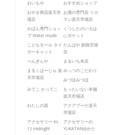
おいもや
おすすめショップ
おやま商店楽天市
お酒の専門店 リカ
場店
マン楽天市場店
かばん専門ショッ
くつしたのいろは
プ Water mode
にポケット
こどもモール タイ
たんばや 釧路空港
ガーキャット
店
ぺんぎんや
まるいち本店
まるくぱーじゅ 楽
みっつのこだわり
天市場店
みづほみづほ
みてこ かってこ
もったいない本舗
楽天市場店
わたしの器
アクアブーケ楽天
市場店
アクセサリー its
アクセサリーの
12 midnight
YUKATANゆかた