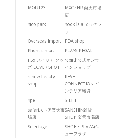
MOU123
MXCZNR 楽天市場
店
nico park
nook-lala ヌックラ
ラ
Overseas Import
PDA shop
Phone’s mart
PLAYS REGAL
PS5 スイッチ グッ
rebirth公式オンラ
ズ COVER SPOT
インショップ
renew beauty
REVE
shop
CONNECTION イ
ンテリア雑貨
ripe
S-LIFE
safariストア楽天市
SANSHIN雑貨
場店
SHOP 楽天市場店
Selectage
SHOE・PLAZA(シ
ュープラザ)