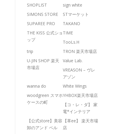
SHOPLIST
sign white
SIMONS STORE
STマーケット
SUPAREE PRO
TAKANO
THE KISS 公式ショ
TIME
ップ
TooLs.H
trip
TRON 楽天市場店
U-JIN SHOP 楽天
Value Lab.
市場店
VREASON – ヴレ
アゾン
wanna do
White Wings
woodgreen スマホ
YHBOX楽天市場店
ケースの町
【コ・レ・ダ】 家
電*インテリア
【公式store】美容
【革ee】 楽天市場
卸のアンド ベル
店