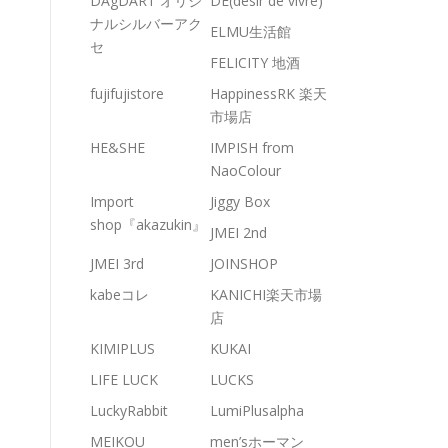
DAgDART オリジ
DE(desir de vivre)
ナルシルバーアク
ELMU生活館
セ
FELICITY 地酒
fujifujistore
HappinessRK 楽天
市場店
HE&SHE
IMPISH from
NaoColour
Import
Jiggy Box
shop『akazukin』
JMEI 2nd
JMEI 3rd
JOINSHOP
kabeコレ
KANICHI楽天市場
店
KIMIPLUS
KUKAI
LIFE LUCK
LUCKS
LuckyRabbit
LumiPlusalpha
MEIKOU
men’sホーマン