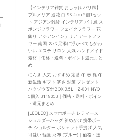
【インテリア雑貨 おしゃれ バリ風】
プルメリア 造花 白 SS 4cm 5個1セッ
ー
ト アジアン雑貨 インテリア バリ風 ス
新
ポンジフラワー フェイクフラワー 花
飾り アジアンインテリア アートフラ
ワー 南国 スパ 足湯に浮かべてもかわ
いい エステ サロン 人気 ハンドメイド
素材｜価格・送料・ポイント還元まと
め
にんき 人気 おすすめ 定番 冬 春 孫 冬
新生活 ギフト 寒さ 対策 プレゼント
ハクゾウ安針BOX 3.5L HZ-001 NYO
5個入 3118053｜価格・送料・ポイン
ト還元まとめ
[LEOLEO] スマホポーチ レディース
ショルダーバッグ 斜めがけ 携帯ポー
チ ショルダー ポシェット手提げ 人気
可愛い 軽量 財布 (ブルー)｜価格・送