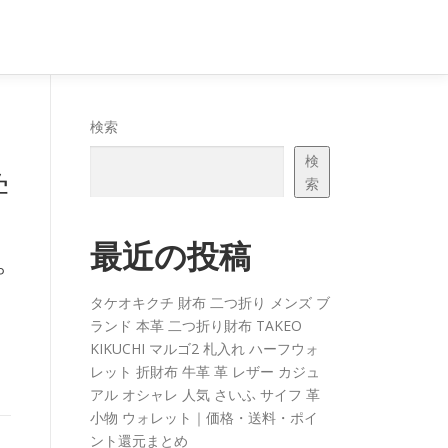
検索
検
学
索
最近の投稿
プ
タケオキクチ 財布 二つ折り メンズ ブ
ランド 本革 二つ折り財布 TAKEO
KIKUCHI マルゴ2 札入れ ハーフウォ
レット 折財布 牛革 革 レザー カジュ
アル オシャレ 人気 さいふ サイフ 革
小物 ウォレット｜価格・送料・ポイ
ント還元まとめ