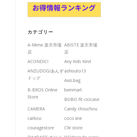
カテゴリー
A-Mime 楽天市場
ABISTE 楽天市場
店
店
ACONDICI
Any Kids Kind
ANZUDOG/あんず
ashisuto13
ドッグ
Axis.bag
B-BROS Online
beinmart
Store
BOBO-fit-cicicase
CAMERA
Candy chouchou
carboo
coco iine
couragestore
CW store