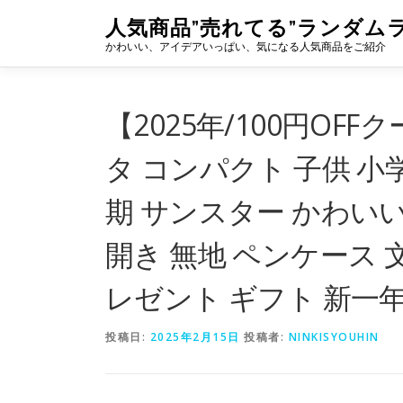
コ
人気商品”売れてる”ランダム
ン
かわいい、アイデアいっぱい、気になる人気商品をご紹介
テ
ン
ツ
へ
【2025年/100円OF
ス
キ
タ コンパクト 子供 小学
ッ
プ
期 サンスター かわいい
開き 無地 ペンケース 
レゼント ギフト 新一年生
投稿日:
2025年2月15日
投稿者:
NINKISYOUHIN