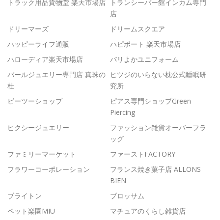
トラック用品貨物堂 楽天市場店
トランシーバー館インカム専門
店
ドリーマーズ
ドリームスクエア
ハッピーライフ通販
ハピポート 楽天市場店
ハローディア楽天市場店
バリよかユニフォーム
パールジュエリー専門店 真珠の
ヒツジのいらない枕公式睡眠研
杜
究所
ビーツーショップ
ピアス専門ショップGreen
Piercing
ピクシージュエリー
ファッション雑貨オーバーフラ
ッグ
ファミリーマーケット
ファーストFACTORY
フラワーコーポレーション
フランス焼き菓子店 ALLONS
BIEN
ブライトン
ブロッサム
ペット楽園MIU
マチュアのくらし雑貨店