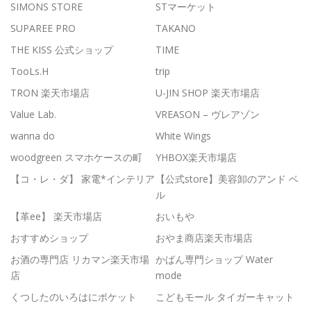
SIMONS STORE
STマーケット
SUPAREE PRO
TAKANO
THE KISS 公式ショップ
TIME
TooLs.H
trip
TRON 楽天市場店
U-JIN SHOP 楽天市場店
Value Lab.
VREASON – ヴレアゾン
wanna do
White Wings
woodgreen スマホケースの町
YHBOX楽天市場店
【コ・レ・ダ】 家電*インテリア
【公式store】美容卸のアンド ベ
ル
【革ee】 楽天市場店
おいもや
おすすめショップ
おやま商店楽天市場店
お酒の専門店 リカマン楽天市場
かばん専門ショップ Water
店
mode
くつしたのいろはにポケット
こどもモール タイガーキャット