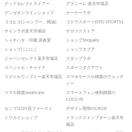
グッドセレクトストアー
グラニーレ 楽天市場店
グンゼオンラインショップ
ケーケーラボ
ココヒコ(シャンプー、精油)
ゴトウスポーツ(SPG-SPORTS)
サインラボ楽天市場店
サカツクストア
シャチハタ・印鑑 原眞堂
ショップShopaloi
ショップにこにこ
ショップカプア
ジャパンセレクト楽天市場店
スタンプラボ
スペシャル・チャイナ
スポーツダグアウト
スマイルウィズミー楽天市場店
スマホケースや雑貨のウォッチ
ミー
スマホ雑貨viviancase
スマートフォン便利雑貨の
COCO-fit
セミプロDIY店ファースト
デザイン照明のCROIX
トウカイショップ
トラックストップターン楽天市
場店