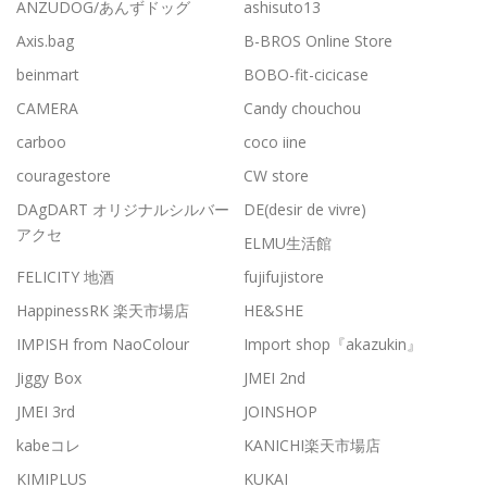
ANZUDOG/あんずドッグ
ashisuto13
Axis.bag
B-BROS Online Store
beinmart
BOBO-fit-cicicase
CAMERA
Candy chouchou
carboo
coco iine
couragestore
CW store
DAgDART オリジナルシルバー
DE(desir de vivre)
アクセ
ELMU生活館
FELICITY 地酒
fujifujistore
HappinessRK 楽天市場店
HE&SHE
IMPISH from NaoColour
Import shop『akazukin』
Jiggy Box
JMEI 2nd
JMEI 3rd
JOINSHOP
kabeコレ
KANICHI楽天市場店
KIMIPLUS
KUKAI