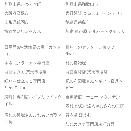
和歌山県かつらぎ町
和歌山県和歌山市
大阪府高槻市
家具通販 まるしょうインテリア
山形県鶴岡市
徳島県徳島市
快適生活ワンヘルス
新宿 銀の蔵 シルバーアクセサリ
ー
日用品&生活雑貨の店「カット
暮らしのセレクトショップ
コ」
flaack
本場九州ラーメン専門店
村の鍛冶屋
白雪ふきん 楽天市場店
白雲百貨店 楽天市場店
眠りを仕立てる専門店
私の布団屋さん〜ギフト寝具ベ
SleepTailor
ビー
腕時計専門店ハイブリッドスタ
自家焙煎コーヒー マウンテン
イル
表札 お庭の達人きむさんの工房
表札の卸屋さんふれあいガラス
貸衣裳 ぽえむ
工房
防犯カメラ専門店東洋良品