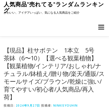
コ
人気商品”売れてる”ランダムランキン
ン
グ
テ
かわいい、アイデアいっぱい、気になる人気商品をご紹介
ン
ツ
へ
メニュー
ス
キ
ッ
プ
【現品】柱サボテン 1本立 5号
茶鉢（6〜10）【選べる観葉植物】
【観葉植物/インテリア/おしゃれ/ナ
チュラル/鉢植え/贈り物/楽天/通販/ス
モールサイズ/ブラウン/乾燥に強い/
育てやすい/初心者/人気商品/再入
荷】
投稿日:
2024年9月27日
投稿者:
NINKISYOUHIN