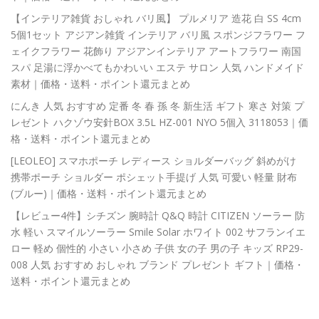
【インテリア雑貨 おしゃれ バリ風】 プルメリア 造花 白 SS 4cm
5個1セット アジアン雑貨 インテリア バリ風 スポンジフラワー フ
ェイクフラワー 花飾り アジアンインテリア アートフラワー 南国
スパ 足湯に浮かべてもかわいい エステ サロン 人気 ハンドメイド
素材｜価格・送料・ポイント還元まとめ
にんき 人気 おすすめ 定番 冬 春 孫 冬 新生活 ギフト 寒さ 対策 プ
レゼント ハクゾウ安針BOX 3.5L HZ-001 NYO 5個入 3118053｜価
格・送料・ポイント還元まとめ
[LEOLEO] スマホポーチ レディース ショルダーバッグ 斜めがけ
携帯ポーチ ショルダー ポシェット手提げ 人気 可愛い 軽量 財布
(ブルー)｜価格・送料・ポイント還元まとめ
【レビュー4件】シチズン 腕時計 Q&Q 時計 CITIZEN ソーラー 防
水 軽い スマイルソーラー Smile Solar ホワイト 002 サフランイエ
ロー 軽め 個性的 小さい 小さめ 子供 女の子 男の子 キッズ RP29-
008 人気 おすすめ おしゃれ ブランド プレゼント ギフト｜価格・
送料・ポイント還元まとめ