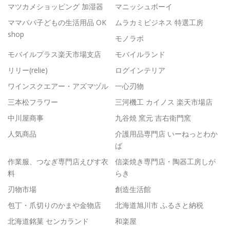
マツカメショッピング 加湿器
マニッシュボーイ
ママパパ子どもの生活用品 OK
ムラカミビジネス 特選工房
shop
モノラボ
モバイルプラス楽天市場支店
モバイルランド
リリー(relie)
ログインテリア
ワインスクエアー・アズマヅル
一心刃物
三本松フラワー
三河機工 カイノス 楽天市場店
中川屋商事
九谷焼 窯元 吉右衛門窯
人気商品
介護用品専門店 いーねっとわか
ば
作業服、つなぎ専門店えびす衣
信楽焼き専門店・陶器工房しが
料
らき
刃物市場
創造生活館
包丁・爪切りのかまや金物店
北海道旭川市 ふるさと納税
北海道銘菓 センカランド
和楽屋