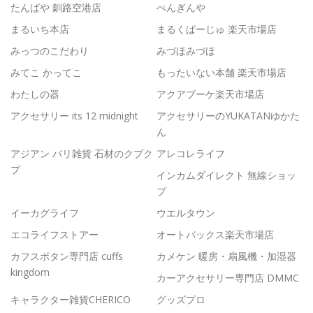
たんばや 釧路空港店
ぺんぎんや
まるいち本店
まるくぱーじゅ 楽天市場店
みっつのこだわり
みづほみづほ
みてこ かってこ
もったいない本舗 楽天市場店
わたしの器
アクアブーケ楽天市場店
アクセサリー its 12 midnight
アクセサリーのYUKATANゆかた
ん
アジアン バリ雑貨 石材のクプク
アレコレライフ
プ
インカムダイレクト 無線ショッ
プ
イーカグライフ
ウエルタウン
エコライフストアー
オートバックス楽天市場店
カフスボタン専門店 cuffs
カメケン 暖房・扇風機・加湿器
kingdom
カーアクセサリー専門店 DMMC
キャラクター雑貨CHERICO
グッズプロ