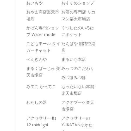
おいもや
おすすめショップ
おやま商店楽天市
お酒の専門店 リカ
場店
マン楽天市場店
かばん専門ショッ
くつしたのいろは
プ Water mode
にポケット
こどもモール タイ
たんばや 釧路空港
ガーキャット
店
ぺんぎんや
まるいち本店
まるくぱーじゅ 楽
みっつのこだわり
天市場店
みづほみづほ
みてこ かってこ
もったいない本舗
楽天市場店
わたしの器
アクアブーケ楽天
市場店
アクセサリー its
アクセサリーの
12 midnight
YUKATANゆかた