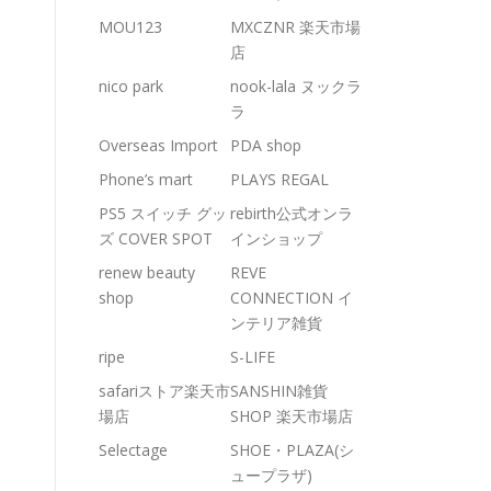
MOU123
MXCZNR 楽天市場
店
nico park
nook-lala ヌックラ
ラ
Overseas Import
PDA shop
Phone’s mart
PLAYS REGAL
PS5 スイッチ グッ
rebirth公式オンラ
ズ COVER SPOT
インショップ
renew beauty
REVE
shop
CONNECTION イ
ンテリア雑貨
ripe
S-LIFE
safariストア楽天市
SANSHIN雑貨
場店
SHOP 楽天市場店
Selectage
SHOE・PLAZA(シ
ュープラザ)