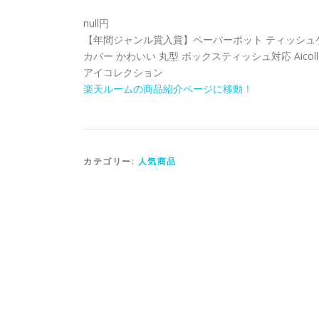
null円
【年間ジャンル賞入賞】ペーパーポット ティッシュケ
カバー かわいい 丸型 ボックスティッシュ対応 Aicoll
アイコレクション
楽天ルームの商品紹介ページに移動！
カテゴリー:
人気商品