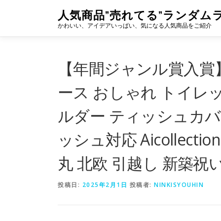
コ
人気商品”売れてる”ランダム
ン
かわいい、アイデアいっぱい、気になる人気商品をご紹介
テ
ン
ツ
へ
【年間ジャンル賞入賞
ス
キ
ース おしゃれ トイレ
ッ
プ
ルダー ティッシュカバ
ッシュ対応 Aicollec
丸 北欧 引越し 新築祝
投稿日:
2025年2月1日
投稿者:
NINKISYOUHIN