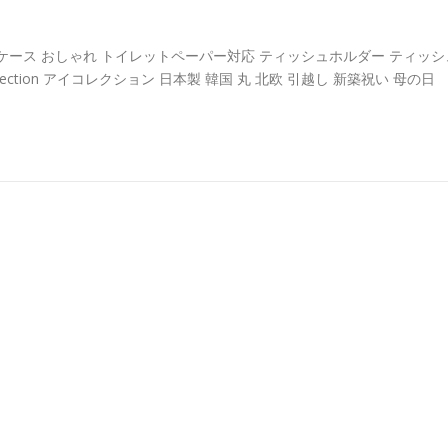
ース おしゃれ トイレットペーパー対応 ティッシュホルダー ティッシ
ection アイコレクション 日本製 韓国 丸 北欧 引越し 新築祝い 母の日