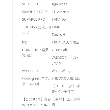
SHOPLIST
sign white
SIMONS STORE
STマーケット
SUPAREE PRO
TAKANO
THE KISS 公式ショ
TIME
ップ
TooLs.H
trip
TRON 楽天市場店
U-JIN SHOP 楽天
Value Lab.
市場店
VREASON – ヴレ
アゾン
wanna do
White Wings
woodgreen スマホ
YHBOX楽天市場店
ケースの町
【コ・レ・ダ】 家
電*インテリア
【公式store】美容
【革ee】 楽天市場
卸のアンド ベル
店