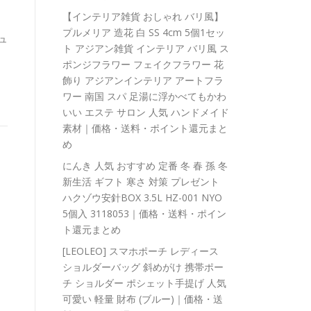
【インテリア雑貨 おしゃれ バリ風】
プルメリア 造花 白 SS 4cm 5個1セッ
ュ
ト アジアン雑貨 インテリア バリ風 ス
ポンジフラワー フェイクフラワー 花
飾り アジアンインテリア アートフラ
ワー 南国 スパ 足湯に浮かべてもかわ
いい エステ サロン 人気 ハンドメイド
素材｜価格・送料・ポイント還元まと
め
にんき 人気 おすすめ 定番 冬 春 孫 冬
新生活 ギフト 寒さ 対策 プレゼント
ハクゾウ安針BOX 3.5L HZ-001 NYO
5個入 3118053｜価格・送料・ポイン
ト還元まとめ
[LEOLEO] スマホポーチ レディース
ショルダーバッグ 斜めがけ 携帯ポー
チ ショルダー ポシェット手提げ 人気
可愛い 軽量 財布 (ブルー)｜価格・送