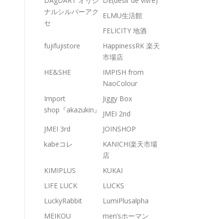
DAgDART オリジ
DE(desir de vivre)
ナルシルバーアク
ELMU生活館
セ
FELICITY 地酒
fujifujistore
HappinessRK 楽天
市場店
HE&SHE
IMPISH from
NaoColour
Import
Jiggy Box
shop『akazukin』
JMEI 2nd
JMEI 3rd
JOINSHOP
kabeコレ
KANICHI楽天市場
店
KIMIPLUS
KUKAI
LIFE LUCK
LUCKS
LuckyRabbit
LumiPlusalpha
MEIKOU
men’sホーマン