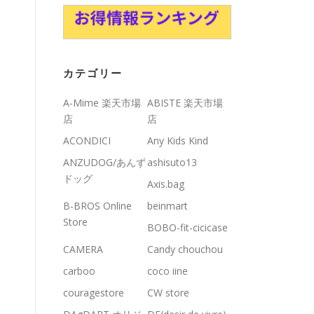
カテゴリー
A-Mime 楽天市場
ABISTE 楽天市場
店
店
ACONDICI
Any Kids Kind
ANZUDOG/あんず
ashisuto13
ドッグ
Axis.bag
B-BROS Online
beinmart
Store
BOBO-fit-cicicase
CAMERA
Candy chouchou
carboo
coco iine
couragestore
CW store