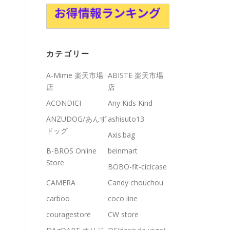
カテゴリー
A-Mime 楽天市場
ABISTE 楽天市場
店
店
ACONDICI
Any Kids Kind
ANZUDOG/あんず
ashisuto13
ドッグ
Axis.bag
B-BROS Online
beinmart
Store
BOBO-fit-cicicase
CAMERA
Candy chouchou
carboo
coco iine
couragestore
CW store