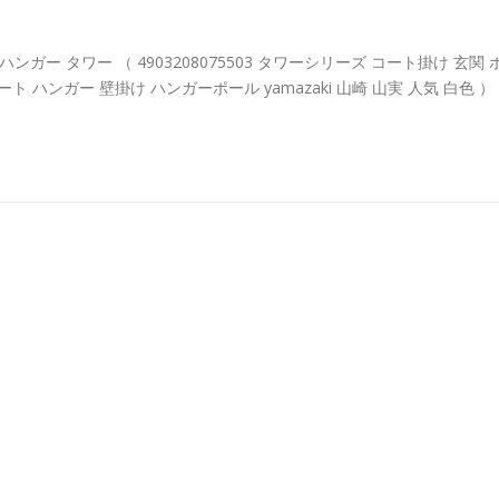
ンガー タワー （ 4903208075503 タワーシリーズ コート掛け 玄関 
 ハンガー 壁掛け ハンガーポール yamazaki 山崎 山実 人気 白色 ）