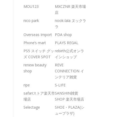
MOU123
MXCZNR 楽天市場
店
nico park
nook-lala ヌックラ
ラ
Overseas Import
PDA shop
Phone’s mart
PLAYS REGAL
PS5 スイッチ グッ
rebirth公式オンラ
ズ COVER SPOT
インショップ
renew beauty
REVE
shop
CONNECTION イ
ンテリア雑貨
ripe
S-LIFE
safariストア楽天市
SANSHIN雑貨
場店
SHOP 楽天市場店
Selectage
SHOE・PLAZA(シ
ュープラザ)