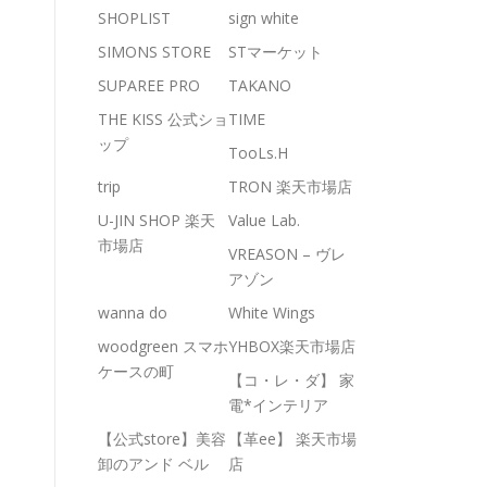
SHOPLIST
sign white
SIMONS STORE
STマーケット
SUPAREE PRO
TAKANO
THE KISS 公式ショ
TIME
ップ
TooLs.H
trip
TRON 楽天市場店
U-JIN SHOP 楽天
Value Lab.
市場店
VREASON – ヴレ
アゾン
wanna do
White Wings
woodgreen スマホ
YHBOX楽天市場店
ケースの町
【コ・レ・ダ】 家
電*インテリア
【公式store】美容
【革ee】 楽天市場
卸のアンド ベル
店