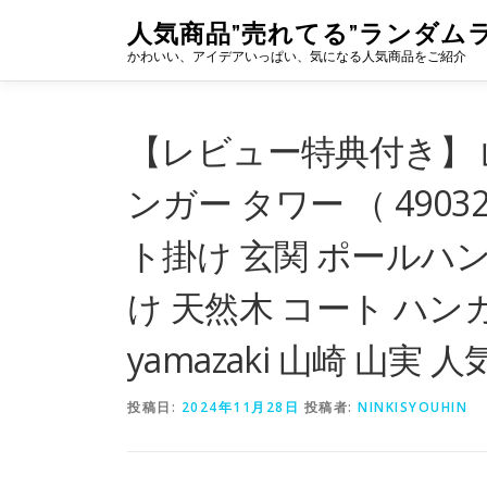
コ
人気商品”売れてる”ランダム
ン
かわいい、アイデアいっぱい、気になる人気商品をご紹介
テ
ン
ツ
へ
【レビュー特典付き】 山
ス
キ
ンガー タワー （ 4903
ッ
プ
ト掛け 玄関 ポールハン
け 天然木 コート ハン
yamazaki 山崎 山実 人
投稿日:
2024年11月28日
投稿者:
NINKISYOUHIN