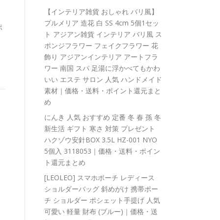
【インテリア雑貨 おしゃれ バリ風】
プルメリア 造花 白 SS 4cm 5個1セッ
ポ
ト アジアン雑貨 インテリア バリ風 ス
ポンジフラワー フェイクフラワー 花
飾り アジアンインテリア アートフラ
ワー 南国 スパ 足湯に浮かべてもかわ
いい エステ サロン 人気 ハンドメイド
素材｜価格・送料・ポイント還元まと
め
にんき 人気 おすすめ 定番 冬 春 孫 冬
新生活 ギフト 寒さ 対策 プレゼント
ハクゾウ安針BOX 3.5L HZ-001 NYO
5個入 3118053｜価格・送料・ポイン
ト還元まとめ
[LEOLEO] スマホポーチ レディース
ショルダーバッグ 斜めがけ 携帯ポー
チ ショルダー ポシェット手提げ 人気
可愛い 軽量 財布 (ブルー)｜価格・送