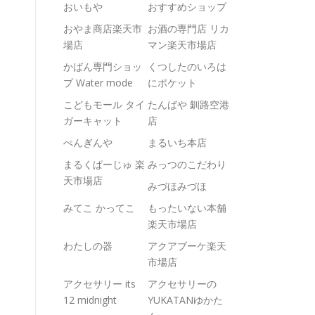
おいもや
おすすめショップ
おやま商店楽天市
お酒の専門店 リカ
場店
マン楽天市場店
かばん専門ショッ
くつしたのいろは
プ Water mode
にポケット
こどもモール タイ
たんばや 釧路空港
ガーキャット
店
ぺんぎんや
まるいち本店
まるくぱーじゅ 楽
みっつのこだわり
天市場店
みづほみづほ
みてこ かってこ
もったいない本舗
楽天市場店
わたしの器
アクアブーケ楽天
市場店
アクセサリー its
アクセサリーの
12 midnight
YUKATANゆかた