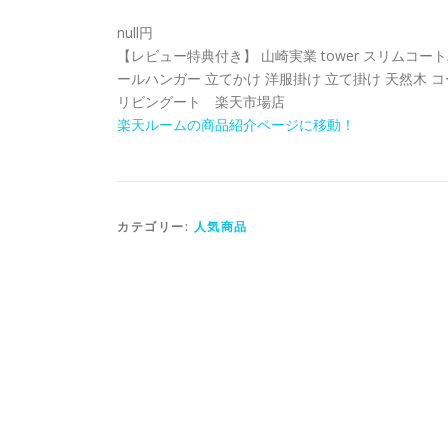
null円
【レビュー特典付き】 山崎実業 tower スリムコートハ
ールハンガー 立てかけ 洋服掛け 立て掛け 天然木 コート
リビングート 楽天市場店
楽天ルームの商品紹介ページに移動！
カテゴリー:
人気商品