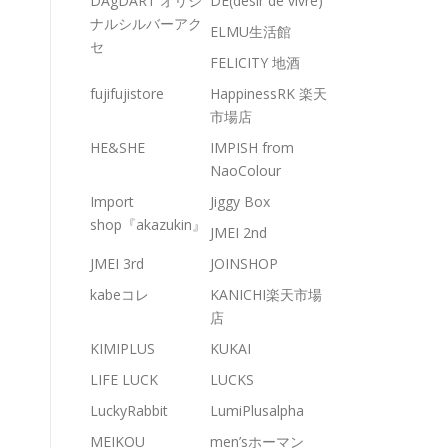
DAgDART オリジ
DE(desir de vivre)
ナルシルバーアク
ELMU生活館
セ
FELICITY 地酒
fujifujistore
HappinessRK 楽天
市場店
HE&SHE
IMPISH from
NaoColour
Import
Jiggy Box
shop『akazukin』
JMEI 2nd
JMEI 3rd
JOINSHOP
kabeコレ
KANICHI楽天市場
店
KIMIPLUS
KUKAI
LIFE LUCK
LUCKS
LuckyRabbit
LumiPlusalpha
MEIKOU
men’sホーマン