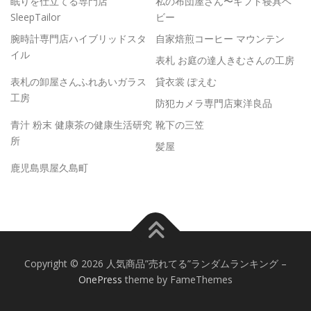
眠りを仕立てる専門店
私の布団屋さん〜ギフト寝具ベ
SleepTailor
ビー
腕時計専門店ハイブリッドスタ
自家焙煎コーヒー マウンテン
イル
表札 お庭の達人きむさんの工房
表札の卸屋さんふれあいガラス
貸衣裳 ぽえむ
工房
防犯カメラ専門店東洋良品
青汁 粉末 健康茶の健康生活研究
靴下の三笠
所
髪屋
鹿児島県屋久島町
Copyright © 2026 人気商品”売れてる”ランダムランキング
–
OnePress
theme by FameThemes