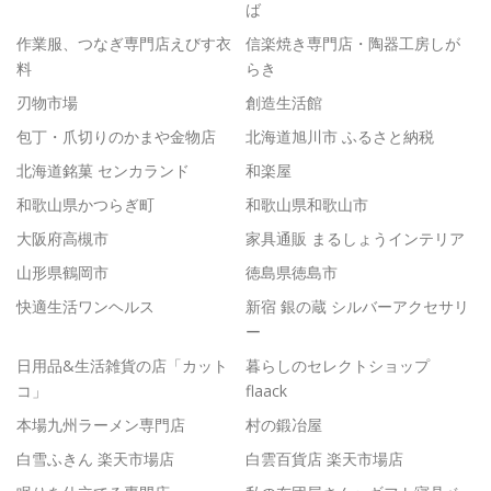
ば
作業服、つなぎ専門店えびす衣
信楽焼き専門店・陶器工房しが
料
らき
刃物市場
創造生活館
包丁・爪切りのかまや金物店
北海道旭川市 ふるさと納税
北海道銘菓 センカランド
和楽屋
和歌山県かつらぎ町
和歌山県和歌山市
大阪府高槻市
家具通販 まるしょうインテリア
山形県鶴岡市
徳島県徳島市
快適生活ワンヘルス
新宿 銀の蔵 シルバーアクセサリ
ー
日用品&生活雑貨の店「カット
暮らしのセレクトショップ
コ」
flaack
本場九州ラーメン専門店
村の鍛冶屋
白雪ふきん 楽天市場店
白雲百貨店 楽天市場店