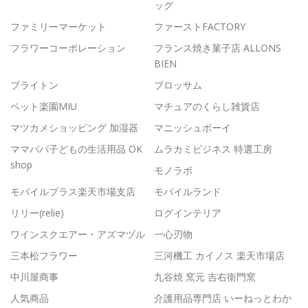
ッグ
ファミリーマーケット
ファーストFACTORY
フラワーコーポレーション
フランス焼き菓子店 ALLONS
BIEN
ブライトン
ブロッサム
ペット楽園MIU
マチュアのくらし雑貨店
マツカメショッピング 加湿器
マニッシュボーイ
ママパパ子どもの生活用品 OK
ムラカミビジネス 特選工房
shop
モノラボ
モバイルプラス楽天市場支店
モバイルランド
リリー(relie)
ログインテリア
ワインスクエアー・アズマヅル
一心刃物
三本松フラワー
三河機工 カイノス 楽天市場店
中川屋商事
九谷焼 窯元 吉右衛門窯
人気商品
介護用品専門店 いーねっとわか