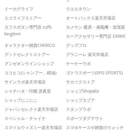
イーカグライフ
ウエルタウン
エコライフストアー
オートバックス楽天市場店
カフスボタン専門店 cuffs
カメケン 暖房・扇風機・加湿器
kingdom
カーアクセサリー専門店 DMMC
キャラクター雑貨CHERICO
グッズプロ
グッドセレクトストアー
グラニーレ 楽天市場店
グンゼオンラインショップ
ケーケーラボ
ココヒコ(シャンプー、精油)
ゴトウスポーツ(SPG-SPORTS)
サインラボ楽天市場店
サカツクストア
シャチハタ・印鑑 原眞堂
ショップShopaloi
ショップにこにこ
ショップカプア
ジャパンセレクト楽天市場店
スタンプラボ
スペシャル・チャイナ
スポーツダグアウト
スマイルウィズミー楽天市場店
スマホケースや雑貨のウォッチ