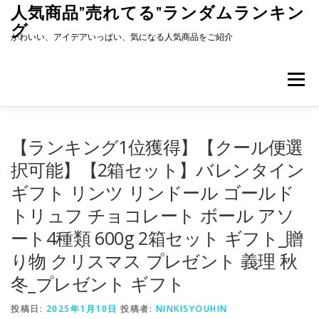
コ
人気商品”売れてる”ランダムランキン
ン
グ
テ
かわいい、アイデアいっぱい、気になる人気商品をご紹介
ン
ツ
へ
メニュー
ス
キ
ッ
プ
【ランキング1位獲得】【クール便選
択可能】【2箱セット】バレンタイン
ギフト リンツ リンドール ゴールド
トリュフ チョコレート ボール アソ
ート4種類 600g 2箱セット ギフト_贈
り物 クリスマス プレゼント 義理 秋
冬_プレゼント ギフト
投稿日:
2025年1月10日
投稿者:
NINKISYOUHIN