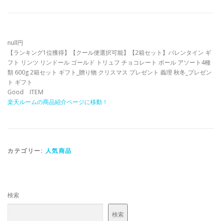
null円
【ランキング1位獲得】【クール便選択可能】【2箱セット】バレンタイン ギ
フト リンツ リンドール ゴールド トリュフ チョコレート ボール アソート4種
類 600g 2箱セット ギフト_贈り物 クリスマス プレゼント 義理 秋冬_プレゼン
ト ギフト
Good ITEM
楽天ルームの商品紹介ページに移動！
カテゴリー:
人気商品
検索
検索