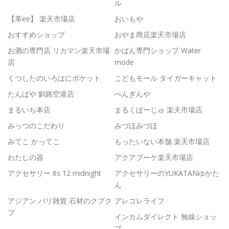
ル
【革ee】 楽天市場店
おいもや
おすすめショップ
おやま商店楽天市場店
お酒の専門店 リカマン楽天市場
かばん専門ショップ Water
店
mode
くつしたのいろはにポケット
こどもモール タイガーキャット
たんばや 釧路空港店
ぺんぎんや
まるいち本店
まるくぱーじゅ 楽天市場店
みっつのこだわり
みづほみづほ
みてこ かってこ
もったいない本舗 楽天市場店
わたしの器
アクアブーケ楽天市場店
アクセサリー its 12 midnight
アクセサリーのYUKATANゆかた
ん
アジアン バリ雑貨 石材のクプク
アレコレライフ
プ
インカムダイレクト 無線ショッ
プ