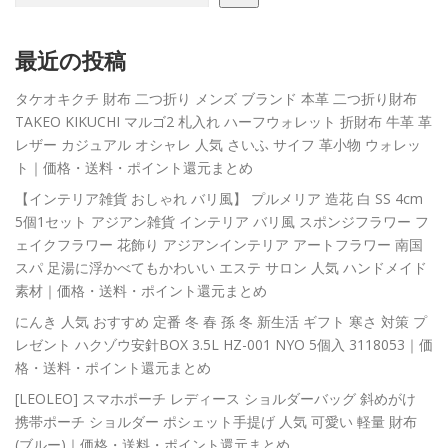
最近の投稿
タケオキクチ 財布 二つ折り メンズ ブランド 本革 二つ折り財布
TAKEO KIKUCHI マルゴ2 札入れ ハーフウォレット 折財布 牛革 革
レザー カジュアル オシャレ 人気 さいふ サイフ 革小物 ウォレッ
ト｜価格・送料・ポイント還元まとめ
【インテリア雑貨 おしゃれ バリ風】 プルメリア 造花 白 SS 4cm
5個1セット アジアン雑貨 インテリア バリ風 スポンジフラワー フ
ェイクフラワー 花飾り アジアンインテリア アートフラワー 南国
スパ 足湯に浮かべてもかわいい エステ サロン 人気 ハンドメイド
素材｜価格・送料・ポイント還元まとめ
にんき 人気 おすすめ 定番 冬 春 孫 冬 新生活 ギフト 寒さ 対策 プ
レゼント ハクゾウ安針BOX 3.5L HZ-001 NYO 5個入 3118053｜価
格・送料・ポイント還元まとめ
[LEOLEO] スマホポーチ レディース ショルダーバッグ 斜めがけ
携帯ポーチ ショルダー ポシェット手提げ 人気 可愛い 軽量 財布
(ブルー)｜価格・送料・ポイント還元まとめ