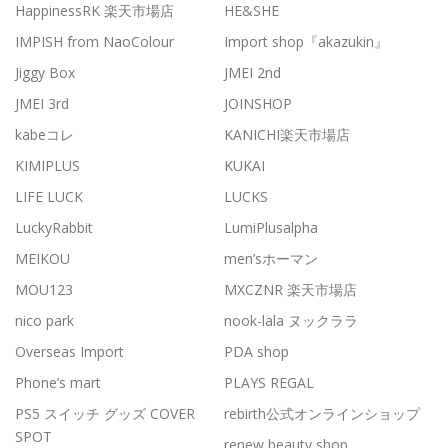
HappinessRK 楽天市場店
HE&SHE
IMPISH from NaoColour
Import shop『akazukin』
Jiggy Box
JMEI 2nd
JMEI 3rd
JOINSHOP
kabeコレ
KANICHI楽天市場店
KIMIPLUS
KUKAI
LIFE LUCK
LUCKS
LuckyRabbit
LumiPlusalpha
MEIKOU
men’sホーマン
MOU123
MXCZNR 楽天市場店
nico park
nook-lala ヌックララ
Overseas Import
PDA shop
Phone’s mart
PLAYS REGAL
PS5 スイッチ グッズ COVER
rebirth公式オンラインショップ
SPOT
renew beauty shop