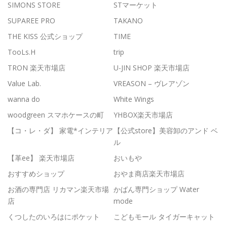
SIMONS STORE
STマーケット
SUPAREE PRO
TAKANO
THE KISS 公式ショップ
TIME
TooLs.H
trip
TRON 楽天市場店
U-JIN SHOP 楽天市場店
Value Lab.
VREASON – ヴレアゾン
wanna do
White Wings
woodgreen スマホケースの町
YHBOX楽天市場店
【コ・レ・ダ】 家電*インテリア
【公式store】美容卸のアンド ベ
ル
【革ee】 楽天市場店
おいもや
おすすめショップ
おやま商店楽天市場店
お酒の専門店 リカマン楽天市場
かばん専門ショップ Water
店
mode
くつしたのいろはにポケット
こどもモール タイガーキャット