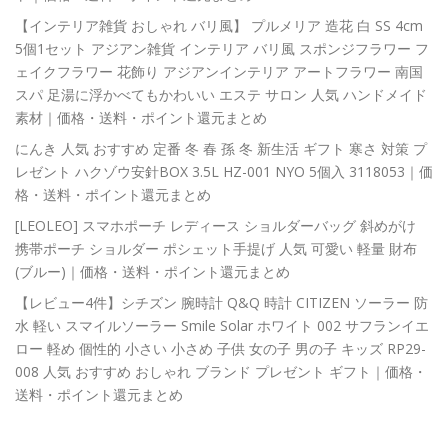
【インテリア雑貨 おしゃれ バリ風】 プルメリア 造花 白 SS 4cm
5個1セット アジアン雑貨 インテリア バリ風 スポンジフラワー フ
ェイクフラワー 花飾り アジアンインテリア アートフラワー 南国
スパ 足湯に浮かべてもかわいい エステ サロン 人気 ハンドメイド
素材｜価格・送料・ポイント還元まとめ
にんき 人気 おすすめ 定番 冬 春 孫 冬 新生活 ギフト 寒さ 対策 プ
レゼント ハクゾウ安針BOX 3.5L HZ-001 NYO 5個入 3118053｜価
格・送料・ポイント還元まとめ
[LEOLEO] スマホポーチ レディース ショルダーバッグ 斜めがけ
携帯ポーチ ショルダー ポシェット手提げ 人気 可愛い 軽量 財布
(ブルー)｜価格・送料・ポイント還元まとめ
【レビュー4件】シチズン 腕時計 Q&Q 時計 CITIZEN ソーラー 防
水 軽い スマイルソーラー Smile Solar ホワイト 002 サフランイエ
ロー 軽め 個性的 小さい 小さめ 子供 女の子 男の子 キッズ RP29-
008 人気 おすすめ おしゃれ ブランド プレゼント ギフト｜価格・
送料・ポイント還元まとめ