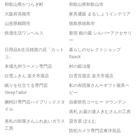
和歌山県かつらぎ町
和歌山県和歌山市
大阪府高槻市
家具通販 まるしょうインテリア
山形県鶴岡市
徳島県徳島市
快適生活ワンヘルス
新宿 銀の蔵 シルバーアクセサリ
ー
日用品&生活雑貨の店「カット
暮らしのセレクトショップ
コ」
flaack
本場九州ラーメン専門店
村の鍛冶屋
白雪ふきん 楽天市場店
白雲百貨店 楽天市場店
眠りを仕立てる専門店
私の布団屋さん〜ギフト寝具ベ
SleepTailor
ビー
腕時計専門店ハイブリッドスタ
自家焙煎コーヒー マウンテン
イル
表札 お庭の達人きむさんの工房
表札の卸屋さんふれあいガラス
貸衣裳 ぽえむ
工房
防犯カメラ専門店東洋良品