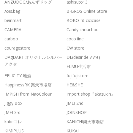
ANZUDOG/あんずドッグ
ashisuto13
Axis.bag
B-BROS Online Store
beinmart
BOBO-fit-cicicase
CAMERA
Candy chouchou
carboo
coco iine
couragestore
CW store
DAgDART オリジナルシルバー
DE(desir de vivre)
アクセ
ELMU生活館
FELICITY 地酒
fujifujistore
HappinessRK 楽天市場店
HE&SHE
IMPISH from NaoColour
Import shop『akazukin』
Jiggy Box
JMEI 2nd
JMEI 3rd
JOINSHOP
kabeコレ
KANICHI楽天市場店
KIMIPLUS
KUKAI