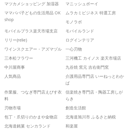
マツカメショッピング 加湿器
マニッシュボーイ
ママパパ子どもの生活用品 OK
ムラカミビジネス 特選工房
shop
モノラボ
モバイルプラス楽天市場支店
モバイルランド
リリー(relie)
ログインテリア
ワインスクエアー・アズマヅル
一心刃物
三本松フラワー
三河機工 カイノス 楽天市場店
中川屋商事
九谷焼 窯元 吉右衛門窯
人気商品
介護用品専門店 いーねっとわか
ば
作業服、つなぎ専門店えびす衣
信楽焼き専門店・陶器工房しが
料
らき
刃物市場
創造生活館
包丁・爪切りのかまや金物店
北海道旭川市 ふるさと納税
北海道銘菓 センカランド
和楽屋