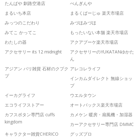
たんばや 釧路空港店
ぺんぎんや
まるいち本店
まるくぱーじゅ 楽天市場店
みっつのこだわり
みづほみづほ
みてこ かってこ
もったいない本舗 楽天市場店
わたしの器
アクアブーケ楽天市場店
アクセサリー its 12 midnight
アクセサリーのYUKATANゆかた
ん
アジアン バリ雑貨 石材のクプク
アレコレライフ
プ
インカムダイレクト 無線ショッ
プ
イーカグライフ
ウエルタウン
エコライフストアー
オートバックス楽天市場店
カフスボタン専門店 cuffs
カメケン 暖房・扇風機・加湿器
kingdom
カーアクセサリー専門店 DMMC
キャラクター雑貨CHERICO
グッズプロ