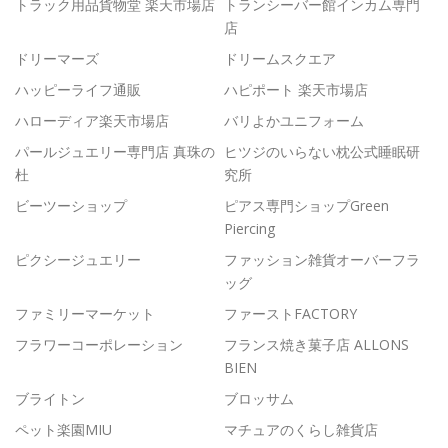
トラック用品貨物堂 楽天市場店
トランシーバー館インカム専門
店
ドリーマーズ
ドリームスクエア
ハッピーライフ通販
ハピポート 楽天市場店
ハローディア楽天市場店
バリよかユニフォーム
パールジュエリー専門店 真珠の
ヒツジのいらない枕公式睡眠研
杜
究所
ビーツーショップ
ピアス専門ショップGreen
Piercing
ピクシージュエリー
ファッション雑貨オーバーフラ
ッグ
ファミリーマーケット
ファーストFACTORY
フラワーコーポレーション
フランス焼き菓子店 ALLONS
BIEN
ブライトン
ブロッサム
ペット楽園MIU
マチュアのくらし雑貨店