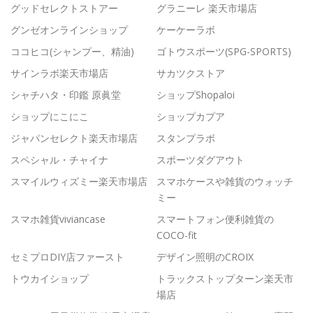
グッドセレクトストアー
グラニーレ 楽天市場店
グンゼオンラインショップ
ケーケーラボ
ココヒコ(シャンプー、精油)
ゴトウスポーツ(SPG-SPORTS)
サインラボ楽天市場店
サカツクストア
シャチハタ・印鑑 原眞堂
ショップShopaloi
ショップにこにこ
ショップカプア
ジャパンセレクト楽天市場店
スタンプラボ
スペシャル・チャイナ
スポーツダグアウト
スマイルウィズミー楽天市場店
スマホケースや雑貨のウォッチ
ミー
スマホ雑貨viviancase
スマートフォン便利雑貨の
COCO-fit
セミプロDIY店ファースト
デザイン照明のCROIX
トウカイショップ
トラックストップターン楽天市
場店