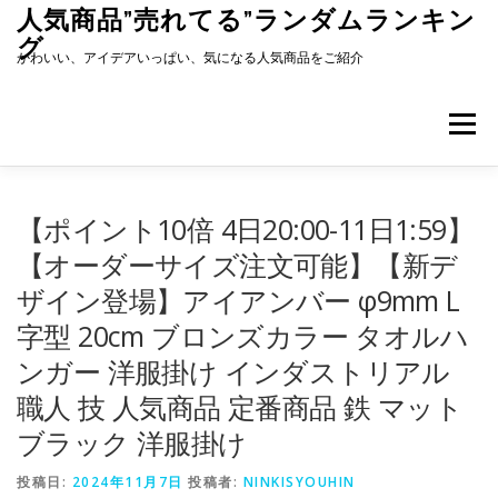
コ
人気商品”売れてる”ランダムランキン
ン
グ
テ
かわいい、アイデアいっぱい、気になる人気商品をご紹介
ン
ツ
へ
メニュー
ス
キ
ッ
プ
【ポイント10倍 4日20:00-11日1:59】
【オーダーサイズ注文可能】【新デ
ザイン登場】アイアンバー φ9mm L
字型 20cm ブロンズカラー タオルハ
ンガー 洋服掛け インダストリアル
職人 技 人気商品 定番商品 鉄 マット
ブラック 洋服掛け
投稿日:
2024年11月7日
投稿者:
NINKISYOUHIN