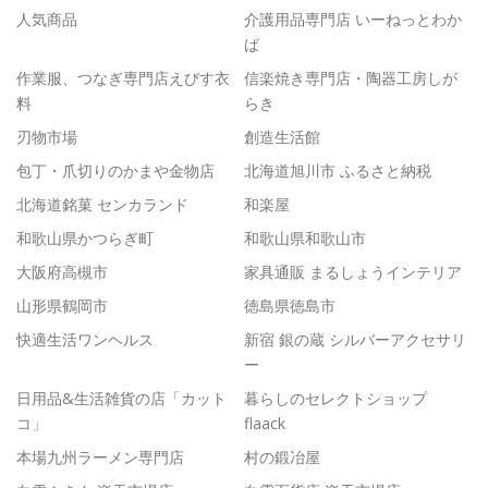
人気商品
介護用品専門店 いーねっとわか
ば
作業服、つなぎ専門店えびす衣
信楽焼き専門店・陶器工房しが
料
らき
刃物市場
創造生活館
包丁・爪切りのかまや金物店
北海道旭川市 ふるさと納税
北海道銘菓 センカランド
和楽屋
和歌山県かつらぎ町
和歌山県和歌山市
大阪府高槻市
家具通販 まるしょうインテリア
山形県鶴岡市
徳島県徳島市
快適生活ワンヘルス
新宿 銀の蔵 シルバーアクセサリ
ー
日用品&生活雑貨の店「カット
暮らしのセレクトショップ
コ」
flaack
本場九州ラーメン専門店
村の鍛冶屋