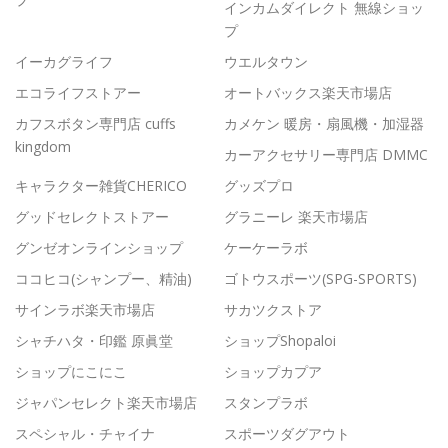
インカムダイレクト 無線ショッ
プ
イーカグライフ
ウエルタウン
エコライフストアー
オートバックス楽天市場店
カフスボタン専門店 cuffs
カメケン 暖房・扇風機・加湿器
kingdom
カーアクセサリー専門店 DMMC
キャラクター雑貨CHERICO
グッズプロ
グッドセレクトストアー
グラニーレ 楽天市場店
グンゼオンラインショップ
ケーケーラボ
ココヒコ(シャンプー、精油)
ゴトウスポーツ(SPG-SPORTS)
サインラボ楽天市場店
サカツクストア
シャチハタ・印鑑 原眞堂
ショップShopaloi
ショップにこにこ
ショップカプア
ジャパンセレクト楽天市場店
スタンプラボ
スペシャル・チャイナ
スポーツダグアウト