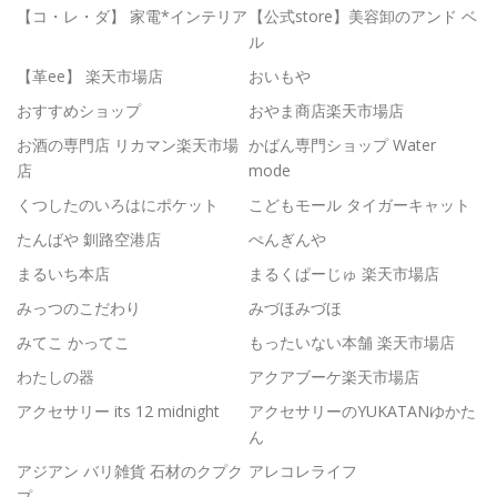
【コ・レ・ダ】 家電*インテリア
【公式store】美容卸のアンド ベ
ル
【革ee】 楽天市場店
おいもや
おすすめショップ
おやま商店楽天市場店
お酒の専門店 リカマン楽天市場
かばん専門ショップ Water
店
mode
くつしたのいろはにポケット
こどもモール タイガーキャット
たんばや 釧路空港店
ぺんぎんや
まるいち本店
まるくぱーじゅ 楽天市場店
みっつのこだわり
みづほみづほ
みてこ かってこ
もったいない本舗 楽天市場店
わたしの器
アクアブーケ楽天市場店
アクセサリー its 12 midnight
アクセサリーのYUKATANゆかた
ん
アジアン バリ雑貨 石材のクプク
アレコレライフ
プ