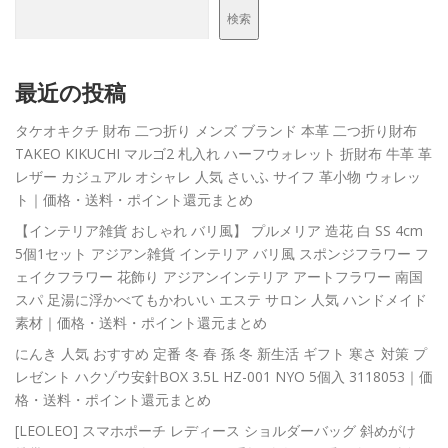
検索
最近の投稿
タケオキクチ 財布 二つ折り メンズ ブランド 本革 二つ折り財布
TAKEO KIKUCHI マルゴ2 札入れ ハーフウォレット 折財布 牛革 革
レザー カジュアル オシャレ 人気 さいふ サイフ 革小物 ウォレッ
ト｜価格・送料・ポイント還元まとめ
【インテリア雑貨 おしゃれ バリ風】 プルメリア 造花 白 SS 4cm
5個1セット アジアン雑貨 インテリア バリ風 スポンジフラワー フ
ェイクフラワー 花飾り アジアンインテリア アートフラワー 南国
スパ 足湯に浮かべてもかわいい エステ サロン 人気 ハンドメイド
素材｜価格・送料・ポイント還元まとめ
にんき 人気 おすすめ 定番 冬 春 孫 冬 新生活 ギフト 寒さ 対策 プ
レゼント ハクゾウ安針BOX 3.5L HZ-001 NYO 5個入 3118053｜価
格・送料・ポイント還元まとめ
[LEOLEO] スマホポーチ レディース ショルダーバッグ 斜めがけ