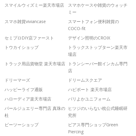
スマイルウィズミー楽天市場店
スマホケースや雑貨のウォッチ
ミー
スマホ雑貨viviancase
スマートフォン便利雑貨の
COCO-fit
セミプロDIY店ファースト
デザイン照明のCROIX
トウカイショップ
トラックストップターン楽天市
場店
トラック用品貨物堂 楽天市場店
トランシーバー館インカム専門
店
ドリーマーズ
ドリームスクエア
ハッピーライフ通販
ハピポート 楽天市場店
ハローディア楽天市場店
バリよかユニフォーム
パールジュエリー専門店 真珠の
ヒツジのいらない枕公式睡眠研
杜
究所
ビーツーショップ
ピアス専門ショップGreen
Piercing