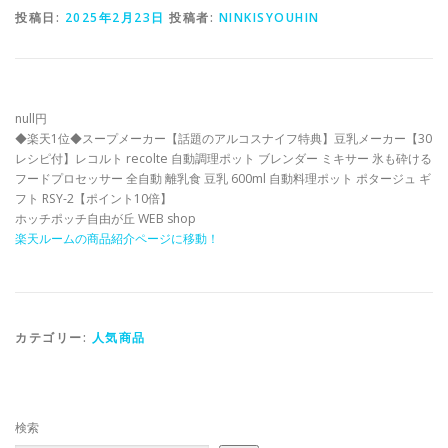
投稿日:
2025年2月23日
投稿者:
NINKISYOUHIN
null円
◆楽天1位◆スープメーカー【話題のアルコスナイフ特典】豆乳メーカー【30
レシピ付】レコルト recolte 自動調理ポット ブレンダー ミキサー 氷も砕ける
フードプロセッサー 全自動 離乳食 豆乳 600ml 自動料理ポット ポタージュ ギ
フト RSY-2【ポイント10倍】
ホッチポッチ自由が丘 WEB shop
楽天ルームの商品紹介ページに移動！
カテゴリー:
人気商品
検索