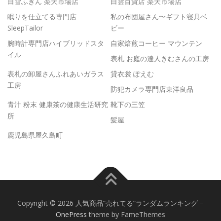
白雪ふきん 楽天市場店
白雲百貨店 楽天市場店
眠りを仕立てる専門店
私の布団屋さん〜ギフト寝具ベ
SleepTailor
ビー
腕時計専門店ハイブリッドスタ
自家焙煎コーヒー マウンテン
イル
表札 お庭の達人きむさんの工房
表札の卸屋さんふれあいガラス
貸衣裳 ぽえむ
工房
防犯カメラ専門店東洋良品
青汁 粉末 健康茶の健康生活研究
靴下の三笠
所
髪屋
鹿児島県屋久島町
Copyright © 2026 人気商品”売れてる”ランダムランキング
–
OnePress
theme by FameThemes