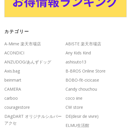
カテゴリー
A-Mime 楽天市場店
ABISTE 楽天市場店
ACONDICI
Any Kids Kind
ANZUDOG/あんずドッグ
ashisuto13
Axis.bag
B-BROS Online Store
beinmart
BOBO-fit-cicicase
CAMERA
Candy chouchou
carboo
coco iine
couragestore
CW store
DAgDART オリジナルシルバー
DE(desir de vivre)
アクセ
ELMU生活館