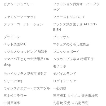
ピクシージュエリー
ファッション雑貨オーバーフラ
ッグ
ファミリーマーケット
ファーストFACTORY
フラワーコーポレーション
フランス焼き菓子店 ALLONS
BIEN
ブライトン
ブロッサム
ペット楽園MIU
マチュアのくらし雑貨店
マツカメショッピング 加湿器
マニッシュボーイ
ママパパ子どもの生活用品 OK
ムラカミビジネス 特選工房
shop
モノラボ
モバイルプラス楽天市場支店
モバイルランド
リリー(relie)
ログインテリア
ワインスクエアー・アズマヅル
一心刃物
三本松フラワー
三河機工 カイノス 楽天市場店
中川屋商事
九谷焼 窯元 吉右衛門窯