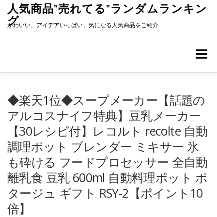
コ
人気商品”売れてる”ランダムランキン
ン
グ
テ
かわいい、アイデアいっぱい、気になる人気商品をご紹介
ン
ツ
へ
メニュー
ス
キ
ッ
プ
◆楽天1位◆スープメーカー【話題の
アルコスナイフ特典】豆乳メーカー
【30レシピ付】レコルト recolte 自動
調理ポット ブレンダー ミキサー 氷
も砕ける フードプロセッサー 全自動
離乳食 豆乳 600ml 自動料理ポット ポ
タージュ ギフト RSY-2【ポイント10
倍】