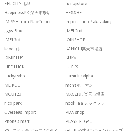
FELICITY 地酒
fujifujistore
HappinessRK 楽天市場店
HE&SHE
IMPISH from NaoColour
Import shop『akazukin』
Jiggy Box
JMEI 2nd
JMEI 3rd
JOINSHOP
kabeコレ
KANICHI楽天市場店
KIMIPLUS
KUKAI
LIFE LUCK
LUCKS
LuckyRabbit
LumiPlusalpha
MEIKOU
men’sホーマン
MOU123
MXCZNR 楽天市場店
nico park
nook-lala ヌックララ
Overseas Import
PDA shop
Phone’s mart
PLAYS REGAL
PS5 スイッチ グッズ COVER
rebirth公式オンラインショップ